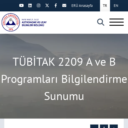
ERÜ Anasayfa
TR
EN
×
TÜBİTAK 2209 A ve B
Programları Bilgilendirme
Sunumu