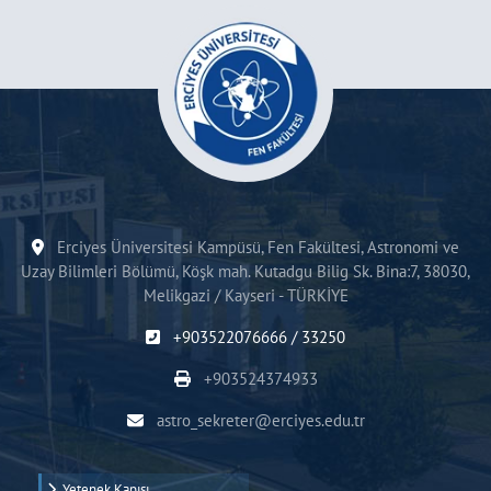
Erciyes Üniversitesi Kampüsü, Fen Fakültesi, Astronomi ve
Uzay Bilimleri Bölümü, Köşk mah. Kutadgu Bilig Sk. Bina:7, 38030,
Melikgazi / Kayseri - TÜRKİYE
+903522076666 / 33250
+903524374933
astro_sekreter@erciyes.edu.tr
Yetenek Kapısı