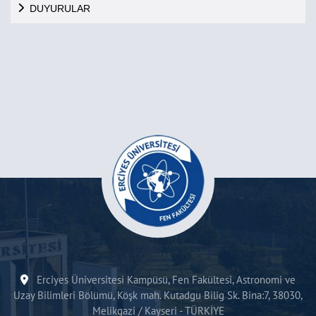
DUYURULAR
Erciyes Üniversitesi Kampüsü, Fen Fakültesi, Astronomi ve
Uzay Bilimleri Bölümü, Köşk mah. Kutadgu Bilig Sk. Bina:7, 38030,
Melikgazi / Kayseri - TÜRKİYE